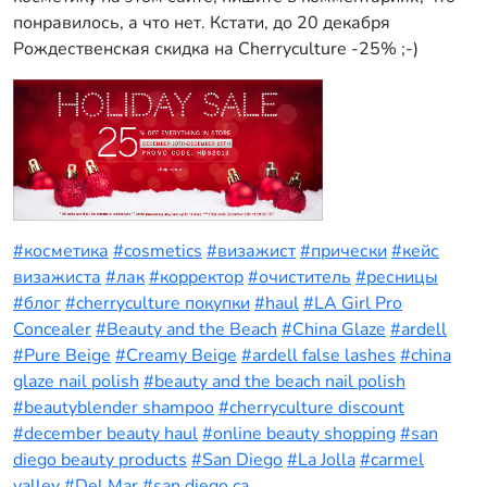
понравилось, а что нет. Кстати, до 20 декабря
Рождественская скидка на Cherryculture -25% ;-)
#косметика
#cosmetics
#визажист
#прически
#кейс
визажиста
#лак
#корректор
#очиститель
#ресницы
#блог
#cherryculture покупки
#haul
#LA Girl Pro
Concealer
#Beauty and the Beach
#China Glaze
#ardell
#Pure Beige
#Creamy Beige
#ardell false lashes
#china
glaze nail polish
#beauty and the beach nail polish
#beautyblender shampoo
#cherryculture discount
#december beauty haul
#online beauty shopping
#san
diego beauty products
#San Diego
#La Jolla
#carmel
valley
#Del Mar
#san diego ca