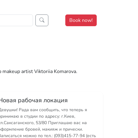
affic. By clicking "Accept All", you consent to our use of co
Book now!
p makeup artist Viktoriia Komarova.
Новая рабочая локация
Девушки! Рада вам сообщить, что теперь я
принимаю в студии по адресу: г.Киев,
ул.Саксаганского, 53/80 Приглашаю вас на
оформление бровей, макияж и прически.
Записаться можно по тел.: (093)415-77-94 (есть