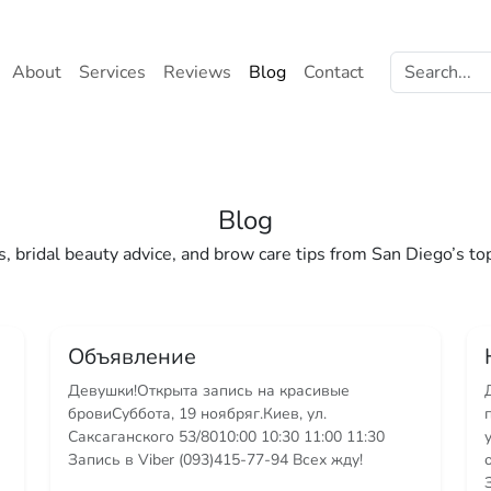
ing experience, serve personalized content, and analyze our tr
Search
About
Services
Reviews
Blog
Contact
Blog
, bridal beauty advice, and brow care tips from San Diego’s to
Объявление
Девушки!Открыта запись на красивые
бровиСуббота, 19 ноябряг.Киев, ул.
Саксаганского 53/8010:00 10:30 11:00 11:30
Запись в Viber (093)415-77-94 Всех жду!