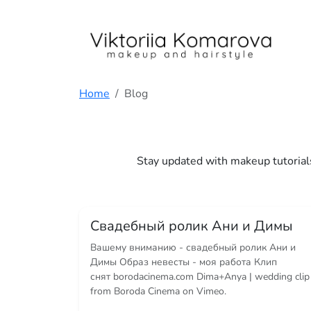
We value your privacy. <p>We use cookies to enhance your brows
Home
Blog
Stay updated with makeup tutorials
Свадебный ролик Ани и Димы
Вашему вниманию - свадебный ролик Ани и
Димы Образ невесты - моя работа Клип
снят borodacinema.com Dima+Anya | wedding clip
from Boroda Cinema on Vimeo.