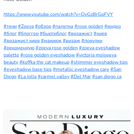
https://www.youtube.com/watch?v=DvGzBrGpFVY
#тени
#Zoeva
#обзор
#палетка
#rose golden
#видео
#блог
#блоггер
#бьютиблог
#визажист
#киев
#визажист киев
#макияж
#визаж
#покупки
#рекомендую
#zoeva rose golden
#zoeva eyeshadow
palette
#rose golden eyeshadow
#victoria moiseeva
beauty
#koffka the cat makeup
#shimmer eyeshadow tips
#eyeshadow base tips
#metallic eyeshadow care
#San
Diego
#La Jolla
#carmel valley
#Del Mar
#san diego ca