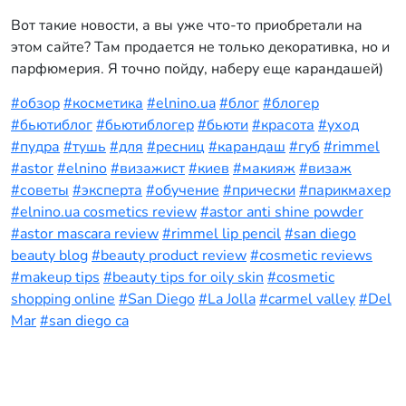
Вот такие новости, а вы уже что-то приобретали на
этом сайте? Там продается не только декоративка, но и
парфюмерия. Я точно пойду, наберу еще карандашей)
#обзор
#косметика
#elnino.ua
#блог
#блогер
#бьютиблог
#бьютиблогер
#бьюти
#красота
#уход
#пудра
#тушь
#для
#ресниц
#карандаш
#губ
#rimmel
#astor
#elnino
#визажист
#киев
#макияж
#визаж
#советы
#эксперта
#обучение
#прически
#парикмахер
#elnino.ua cosmetics review
#astor anti shine powder
#astor mascara review
#rimmel lip pencil
#san diego
beauty blog
#beauty product review
#cosmetic reviews
#makeup tips
#beauty tips for oily skin
#cosmetic
shopping online
#San Diego
#La Jolla
#carmel valley
#Del
Mar
#san diego ca